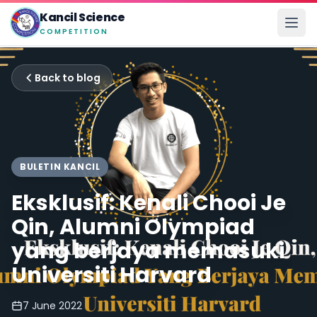
Kancil Science
COMPETITION
Back to blog
BULETIN KANCIL
Eksklusif: Kenali Chooi Je
Qin, Alumni Olympiad
yang berjaya memasuki
Universiti Harvard
7 June 2022