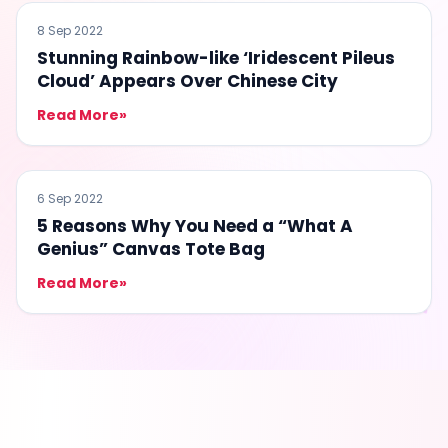
BULETIN KANCIL
8 Sep 2022
Stunning Rainbow-like ‘Iridescent Pileus
Cloud’ Appears Over Chinese City
Read More
»
BULETIN KANCIL
6 Sep 2022
5 Reasons Why You Need a “What A
Genius” Canvas Tote Bag
Read More
»