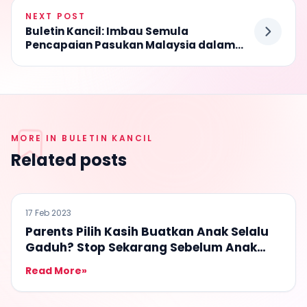
NEXT POST
Buletin Kancil: Imbau Semula
Pencapaian Pasukan Malaysia dalam
IJSO 2019!
MORE IN BULETIN KANCIL
Related posts
BULETIN KANCIL
17 Feb 2023
Parents Pilih Kasih Buatkan Anak Selalu
Gaduh? Stop Sekarang Sebelum Anak
Makan Hati!
Read More
»