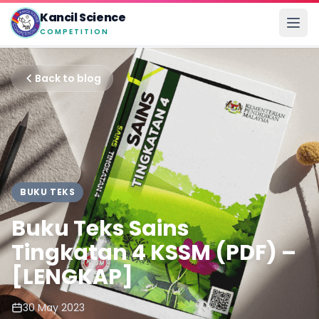
Kancil Science
COMPETITION
Back to blog
BUKU TEKS
Buku Teks Sains
Tingkatan 4 KSSM (PDF) –
[LENGKAP]
30 May 2023