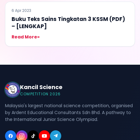
BUKU TEKS
6 Apr 2023
Buku Teks Sains Tingkatan 3 KSSM (PDF)
– [LENGKAP]
Read More
»
Kancil Science
COMPETITION 2026
Malaysia's largest national science competition, organised
by Ardent Educational Consultants Sdn Bhd. A pathway to
the International Junior Science Olympiad.