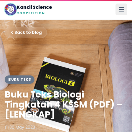
Kancil Science
COMPETITION
Back to blog
BUKU TEKS
Buku Teks Biologi
Tingkatan 4 KSSM (PDF) –
[LENGKAP]
30 May 2023