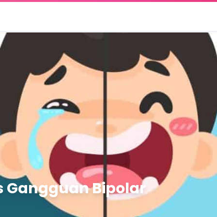
nis Gangguan Bipolar