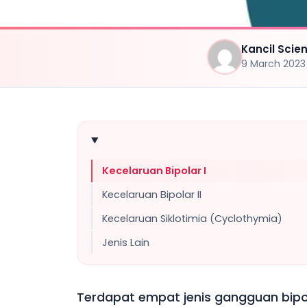
Kancil Sci
9 March 2023
Kecelaruan Bipolar I
Kecelaruan Bipolar II
Kecelaruan Siklotimia (Cyclothymia)
Jenis Lain
Terdapat empat jenis gangguan bipolar