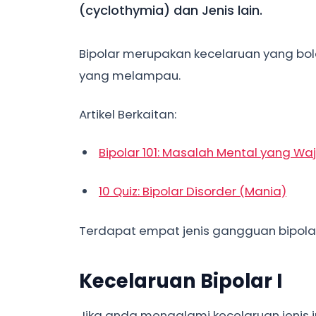
(cyclothymia) dan Jenis lain.
Bipolar merupakan kecelaruan yang b
yang melampau.
Artikel Berkaitan:
Bipolar 101: Masalah Mental yang Wa
10 Quiz: Bipolar Disorder (Mania)
Terdapat empat jenis gangguan bipolar 
Kecelaruan Bipolar I
Jika anda mengalami kecelaruan jenis in