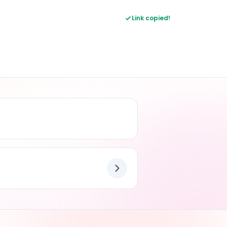
Link copied!