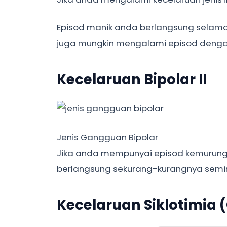
Episod manik anda berlangsung selama
juga mungkin mengalami episod denga
Kecelaruan Bipolar II
Jenis Gangguan Bipolar
Jika anda mempunyai episod kemurunga
berlangsung sekurang-kurangnya semin
Kecelaruan Siklotimia 