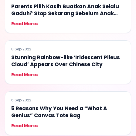
Parents Pilih Kasih Buatkan Anak Selalu
Gaduh? Stop Sekarang Sebelum Anak
Makan Hati!
Read More
»
BULETIN KANCIL
8 Sep 2022
Stunning Rainbow-like ‘Iridescent Pileus
Cloud’ Appears Over Chinese City
Read More
»
BULETIN KANCIL
6 Sep 2022
5 Reasons Why You Need a “What A
Genius” Canvas Tote Bag
Read More
»