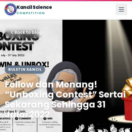
Kancil Science
COMPETITION
Back to blog
BULETIN KANCIL
Follow dan Menang!
“Unboxing Contest” Sertai
Sekarang Sehingga 31
Julai 2022
28 July 2022