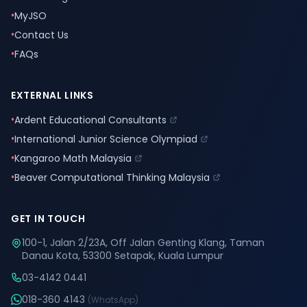
•
MyJSO
•
Contact Us
•
FAQs
EXTERNAL LINKS
•
Ardent Educational Consultants
•
International Junior Science Olympiad
•
Kangaroo Math Malaysia
•
Beaver Computational Thinking Malaysia
GET IN TOUCH
100-1, Jalan 2/23A, Off Jalan Genting Klang, Taman
Danau Kota, 53300 Setapak, Kuala Lumpur
03-4142 0441
018-360 4143
(WhatsApp)