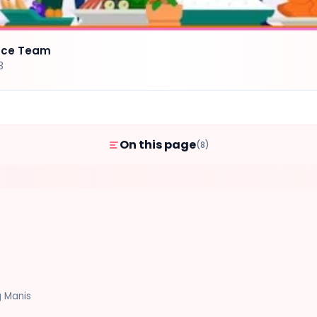
ence Team
3
On this page
(8)
 Manis